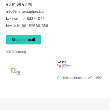
06 81 08 09 96
info@metteraaphorst.nl
kvk nummer 88364046
btw-id NL004590861B56
Stuur een mail
Certificering
Certificaatnummer VP-1682