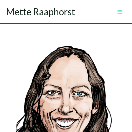
Ga
Mette Raaphorst
naar
de
inhoud