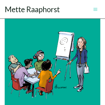
Ga
Mette Raaphorst
naar
de
inhoud