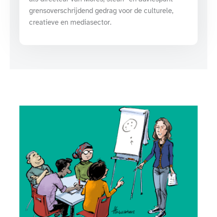
grensoverschrijdend gedrag voor de culturele,
creatieve en mediasector.